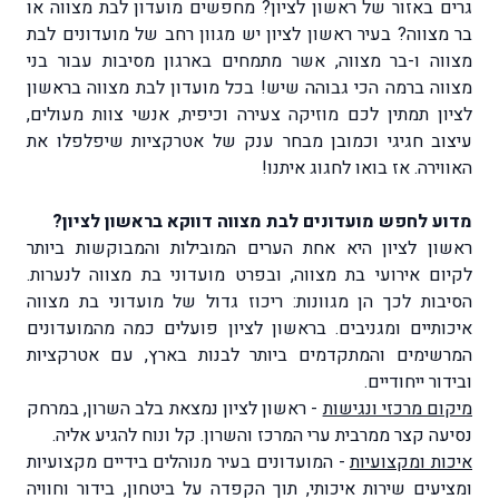
גרים באזור של ראשון לציון? מחפשים מועדון לבת מצווה או
בר מצווה? בעיר ראשון לציון יש מגוון רחב של מועדונים לבת
מצווה ו-בר מצווה, אשר מתמחים בארגון מסיבות עבור בני
מצווה ברמה הכי גבוהה שיש! בכל מועדון לבת מצווה בראשון
לציון תמתין לכם מוזיקה צעירה וכיפית, אנשי צוות מעולים,
עיצוב חגיגי וכמובן מבחר ענק של אטרקציות שיפלפלו את
האווירה. אז בואו לחגוג איתנו!
מדוע לחפש מועדונים לבת מצווה דווקא בראשון לציון?
ראשון לציון היא אחת הערים המובילות והמבוקשות ביותר
לקיום אירועי בת מצווה, ובפרט מועדוני בת מצווה לנערות.
הסיבות לכך הן מגוונות: ריכוז גדול של מועדוני בת מצווה
איכותיים ומגניבים. בראשון לציון פועלים כמה מהמועדונים
המרשימים והמתקדמים ביותר לבנות בארץ, עם אטרקציות
ובידור ייחודיים.
מיקום מרכזי ונגישות
- ראשון לציון נמצאת בלב השרון, במרחק
נסיעה קצר ממרבית ערי המרכז והשרון. קל ונוח להגיע אליה.
איכות ומקצועיות
- המועדונים בעיר מנוהלים בידיים מקצועיות
ומציעים שירות איכותי, תוך הקפדה על ביטחון, בידור וחוויה