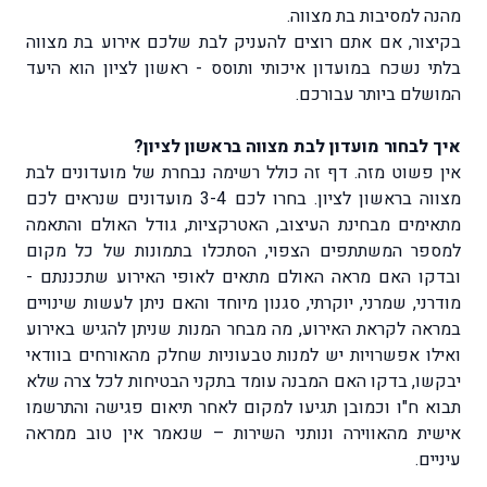
מהנה למסיבות בת מצווה.
בקיצור, אם אתם רוצים להעניק לבת שלכם אירוע בת מצווה
בלתי נשכח במועדון איכותי ותוסס - ראשון לציון הוא היעד
המושלם ביותר עבורכם.
איך לבחור מועדון לבת מצווה בראשון לציון?
אין פשוט מזה. דף זה כולל רשימה נבחרת של מועדונים לבת
מצווה בראשון לציון. בחרו לכם 3-4 מועדונים שנראים לכם
מתאימים מבחינת העיצוב, האטרקציות, גודל האולם והתאמה
למספר המשתתפים הצפוי, הסתכלו בתמונות של כל מקום
ובדקו האם מראה האולם מתאים לאופי האירוע שתכננתם -
מודרני, שמרני, יוקרתי, סגנון מיוחד והאם ניתן לעשות שינויים
במראה לקראת האירוע, מה מבחר המנות שניתן להגיש באירוע
ואילו אפשרויות יש למנות טבעוניות שחלק מהאורחים בוודאי
יבקשו, בדקו האם המבנה עומד בתקני הבטיחות לכל צרה שלא
תבוא ח"ו וכמובן תגיעו למקום לאחר תיאום פגישה והתרשמו
אישית מהאווירה ונותני השירות – שנאמר אין טוב ממראה
עיניים.