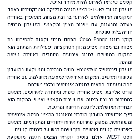
קטנים שיגרמו לאירוע להיות מיוחד ואישי.
מועדון סטורי STORY:
מציע חגיגה מדליקה ואטרקטיבית באחד
המקומות המושלמים לאירועי בר ובת מצווה. מתאפיין באווירה
צעירה ומרעננת, עם שירות מצוין ומקצועי, המועדון מבטיח
חוויה בלתי נשכחת.
קוקו בונגו Coco Bongo:
מתחם חגיגי וקסום למסיבות בת
מצווה ובר מצווה. מציע מגוון אטרקציות ופעילויות, המתחם הוא
המקום המושלם לחגוג אירועים מיוחדים באווירה נעימה
ומהנה.
מועדון פריסטייל Freestyle:
חוויה מרהיבה ומושקעת במועדון
עכשווי ומרשים. המקום האידיאלי למסיבה מושלמת, עם אווירה
חמה ומזמינה, מתאים לחגיגה אינטימית ובלתי נשכחת.
פורט אליזבת:
מציע אווירה כיפית ומיוחדת לאירועים, מתאים
למסיבות בר ובת מצווה. עם שירות מקצועי ואישי, המקום הוא
הבחירה המושלמת לחגיגה חדישה ומרגשת.
פיץ' אירועים:
מועדון מודרני ומאובזר המציע חגיגה אינטימית
ומשפחתית. מספק פתרונות אירוח ייחודיים ומתקדמים, מתאים
לאירועים קטנים ואישיים, תוך שימת דגש על פרטים קטנים.
ווסט WEST:
אולם בוטיק יוקרתי המציע חגיגה מושקעת