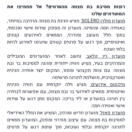
רוצות מסיבת בת מצווה מהסרטים? אל תחמיצו את
המועדונים שלנו
מועדון סולרו SOLERO:
מציע חגיגת בת מצווה מרהיבה במיוחד,
באווירה חמה ומזמינה. מועדון זה מספק שירות אישי ואכפתי,
בתוך חלל מעוצב ומודרני, המתאים לאירועים קטנים
ואינטימיים, תוך דגש על פרטים קטנים שיגרמו לאירוע להיות
בלתי נשכח.
מועדון ריו קלאב:
נחשב לאחד המועדונים המובילים
והמרהיבים בעיר, מציע חוויה ייחודית ומהנה למסיבות בר ובת
מצווה. עם צוות מקצועי ומסור, המקום יוצר אווירה חגיגית
ואטרקטיבית, מושלמת לחגיגה מרשימה.
מיקונוס אירועים:
מציע וילה יוקרתית עם חוויה חגיגית
ואינטימית. מתאים לאירועי בר ובת מצווה, עם אפשרות לבחירה
בין חגיגה במועדון או ליד בריכה. המקום נותן דגש על שירות
אישי ואווירה חמה.
מועדון פאזל:
מועדון חדיש ומרהיב, המציע את החלל האידיאלי
למסיבות בת מצווה. עם עיצוב מודרני ומפנק, המועדון מתאים
לחגיגה יוקרתית ובלתי נשכחת, תוך שימת דגש על פרטים