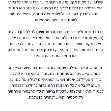
שילוב של ניסיון מקצועי עם חיבור אישי. הדגש הקריטי ביותר
הוא הכימיה בין הצלם לכלת בת המצווה; צלם טוב הוא מנטור
שיודע להדריך בעדינות וליצור אווירה נינוחה, שהיא המפתח
לתמונות טבעיות ומחמיאות.
בדקו פורטפוליו של עבודות קודמות, שימו לב לסגנון הצילום
(טבעי, סטודיו, אורבני) ולוודאו שהוא תואם את רצונות הילדה.
צלם מקומי שמכיר את פתח תקווה והסביבה יודע לנצל את
הפינות היפות בעיר, כמו פארק הירקון או פינות טבע נסתרות,
ואת תנאי התאורה המשתנים.
וודאו שחבילת הצילום שקופה ומפורטת: כמה שעות צילום,
כמה לוקיישנים, מספר תמונות מעובדות, והאם היא כוללת
שירותי סטיילינג, איפור ושיער המתאימים לגיל נוער. כמו כן,
חשוב לקבל את כל התמונות המעובדות ברזולוציה גבוהה.
לבסוף, קראו המלצות עדכניות ברשתות כדי להבטיח שהחוויה
הלוגיסטית והאישית תהיה מושלמת.