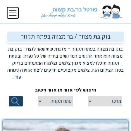
בוק בת מצווה / בר מצווה בפתח תקווה
בוק בת מצווה בפתח תקווה – מזכרת שתישאר לנצח - בוק בת
מצווה הוא אחד הרגעים המרגשים בחייה של כל נערה, ובפתח
תקווה תוכלו למצוא מגוון צלמים וצלמות המתמחים בדיוק
בסוג הצילום הזה. צלמים מקצועיים יודעים ליצור אווירה נינוחה
וקלילה, להדריך פוזות בצורה טבעית ולהוציא מכל ילדה את
עוֹד...
הזוהר האישי שלה. בפתח תקווה תמצאו גם סטודיואים
חיפוש לפי אזור או אזור וישוב
מעוצבים וגם לוקיישני חוץ יפים במיוחד, המשלבים אור טבעי
ורקע מושלם לתמונות. רוב הצלמים מציעים מספר חבילות
הכוללות צילום בסטודיו או בטבע, החלפת תלבושות, איפור
עדין ועריכה מקצועית של התמונות. הדגש הוא על חוויה כיפית,
רגישה ומעצימה שהופכת את יום הצילומים לבלתי נשכח –
ומתועדת בתמונות מרהיבות שאפשר לשמור ולהציג בגאווה.