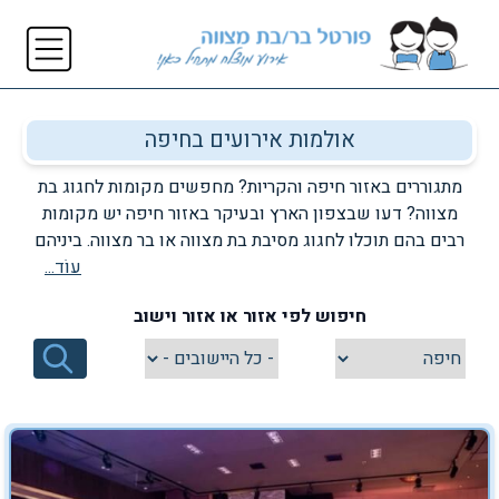
אולמות אירועים בחיפה
מתגוררים באזור חיפה והקריות? מחפשים מקומות לחגוג בת
מצווה? דעו שבצפון הארץ ובעיקר באזור חיפה יש מקומות
רבים בהם תוכלו לחגוג מסיבת בת מצווה או בר מצווה. ביניהם
עוֹד...
מועדונים רבים שבאמתחתם שנות ניסיון רבות בהפקת אירועים,
כאשר הפקת חגיגות בר ובת מצווה לבני נוער הם המומחיות
חיפוש לפי אזור או אזור וישוב
שלהם. תוכלו למצוא בחיפה והקריות מקומות מדליקים, עם
הווי צעיר, אווירה טובה, אטרקציות לחשמול האווירה, אוכל
משובח וכמובן מוזיקה עדכנית - לחגוג את בת המצווה. רק
אצלנו תוכלו למצוא רשימה מעודכנת של מקומות אירועים
לבר/בת מצווה בחיפה. הכנסו לכל אחד מהמקומות המופיעים
ברשימה ובחרו את המקום הנכון לחגיגה חיפאית בלתי נשכחת!