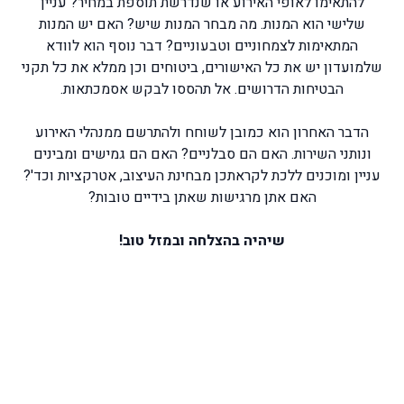
להתאימו לאופי האירוע או שנדרשת תוספת במחיר? עניין
שלישי הוא המנות. מה מבחר המנות שיש? האם יש המנות
המתאימות לצמחוניים וטבעוניים? דבר נוסף הוא לוודא
שלמועדון יש את כל האישורים, ביטוחים וכן ממלא את כל תקני
הבטיחות הדרושים. אל תהססו לבקש אסמכתאות.
הדבר האחרון הוא כמובן לשוחח ולהתרשם ממנהלי האירוע
ונותני השירות. האם הם סבלניים? האם הם גמישים ומבינים
עניין ומוכנים ללכת לקראתכן מבחינת העיצוב, אטרקציות וכד'?
האם אתן מרגישות שאתן בידיים טובות?
שיהיה בהצלחה ובמזל טוב!