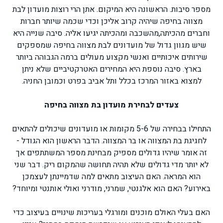
מספר סיבות. הראשונה היא המיקום. אתן הרי רוצות מועדון לבת
מצווה בחיפה שיהיה קרוב אליכן וכדי שכמה שיותר חברות
וחברים מהכיתה,מהשכבה ומהכיתה יגיעו אליה. סיבה שנייה היא
שיש מגוון גדול של מועדונים לבת מצווה בחיפה שמספקים
שירותים איכותיים ואנשי מקצוע מעולים ברמה הגבוהה ביותר
בארץ. סיבה נוספת היא המחירים האטרקטיביים שלא ניתן
למצוא באזור המרכז בכלל ותל אביב בפרט וכמובן החניה.
צעדים לבחירת מועדון בת מצווה בחיפה
התחילו בבחירה של 5-6 מקומות או מועדונים שיכולים להתאים
לחגיגת בת המצווה או בר המצווה. הדבר הראשון הוא הגודל -
זה אומר שיהיו גדולים מספיק מבחינת מספר המשתתפים אך
לא יותר מדי גדולים שלא תהיה תחושה שהמקום ריק. דבר שני
הוא המראה. האם העיצוב מתאים למה שדמיינתן לעצמכן
באירוע? האם הוא אלגנטי, שמרני, מודרני ואולי אותנטי ומיוחד?
האם בעלי האולם מוכנים ומורגלי בעריכות שינויים בעיצוב כדי