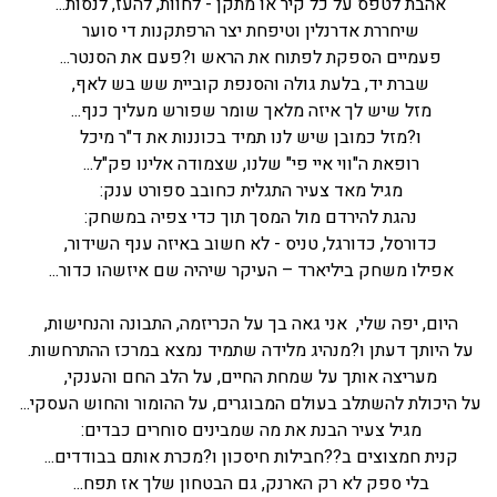
אהבת לטפס על כל קיר או מתקן - לחוות, להעז, לנסות...
שיחררת אדרנלין וטיפחת יצר הרפתקנות די סוער
פעמיים הספקת לפתוח את הראש ו?פעם את הסנטר...
שברת יד, בלעת גולה והסנפת קוביית שש בש לאף,
מזל שיש לך איזה מלאך שומר שפורש מעליך כנף...
ו?מזל כמובן שיש לנו תמיד בכוננות את ד"ר מיכל
רופאת ה"ווי איי פי" שלנו, שצמודה אלינו פק"ל...
מגיל מאד צעיר התגלית כחובב ספורט ענק:
נהגת להירדם מול המסך תוך כדי צפיה במשחק:
כדורסל, כדורגל, טניס - לא חשוב באיזה ענף השידור,
אפילו משחק ביליארד – העיקר שיהיה שם איזשהו כדור...
היום, יפה שלי, אני גאה בך על הכריזמה, התבונה והנחישות,
על היותך דעתן ו?מנהיג מלידה שתמיד נמצא במרכז ההתרחשות.
מעריצה אותך על שמחת החיים, על הלב החם והענקי,
על היכולת להשתלב בעולם המבוגרים, על ההומור והחוש העסקי...
מגיל צעיר הבנת את מה שמבינים סוחרים כבדים:
קנית חמצוצים ב??חבילות חיסכון ו?מכרת אותם בבודדים...
בלי ספק לא רק הארנק, גם הבטחון שלך אז תפח...