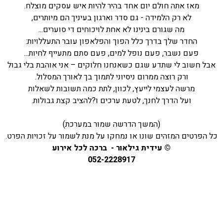
מאז אתה חולם יום אחד בהיר להיות איש עסקים מוצלח.
לא רק הלמידה - גם סדר וארגון בעיניך הם מיותרים,
מה שגורם בינינו לא אחת לויכוחים די סוערים...
החדר שלך בדרך כלל הפוך והפלאפון עובר התעללויות:
פעם נשבר, פעם נופל למים, פעם סתם מתעייף לחיות...
אבל חשוב לי שתדע שגם כשאנחנו חלוקים – אני אוהבת בלי גבול
ורק רוצה ממרום ניסיוני לתמוך בך לאורך המסלול.
מרשה לעצמי לייעץ, לכוון, לתת כמה תשובות לשאלות
ועל הדרך לחנך, לטעת ערכים ו?להציב קצת גבולות.
(המשך הדרשה שמור במערכת)
כל הפרטים המזהים שונו או נמחקו על מנת לשמור על זכויות הפרט.
© עידית גילאור - ברכה לכל אירוע
052-2228917