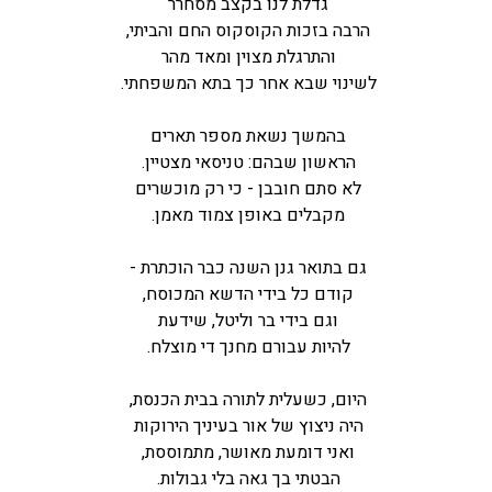
גדלת לנו בקצב מסחרר
הרבה בזכות הקוסקוס החם והביתי,
והתרגלת מצוין ומאד מהר
לשינוי שבא אחר כך בתא המשפחתי.
בהמשך נשאת מספר תארים
הראשון שבהם: טניסאי מצטיין.
לא סתם חובבן - כי רק מוכשרים
מקבלים באופן צמוד מאמן.
גם בתואר גנן השנה כבר הוכתרת -
קודם כל בידי הדשא המכוסח,
וגם בידי בר וליטל, שידעת
להיות עבורם מחנך די מוצלח.
היום, כשעלית לתורה בבית הכנסת,
היה ניצוץ של אור בעיניך הירוקות
ואני דומעת מאושר, מתמוססת,
הבטתי בך גאה בלי גבולות.