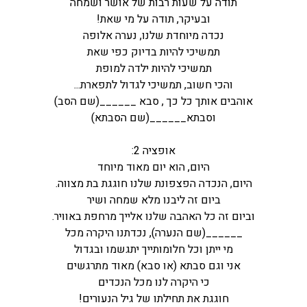
תודה על שעות רבות של אושר ושמחה
ובעיקר, תודה על מי שאת!
נכדה מיוחדת שלנו, נערה אלופה
תמשיכי להיות בדיוק כפי שאת
תמשיכי להיות ילדה למופת
והכי חשוב, תמשיכי לגדול לתפארת...
אוהבים אותך כל כך , סבא ______(שם הסב)
וסבתא______(שם הסבתא)
אופציה 2:
היום, הוא יום מאוד מיוחד
היום, הנכדה הפצפונת שלנו חוגגת בת מצווה.
ביום זה ליבנו מלא שמחה ושיר
וביום זה כל האהבה שלנו אלייך מרחפת באוויר.
______(שם הנערה), נכדתנו היקרה מכל
מי ייתן וכל חלומותייך יתגשמו ובגדול
אני וגם סבתא (או סבא) מאוד מתרגשים
כי היקרה לנו מכל הנכדים
חוגגת את תחילתו של גיל הנעורים!