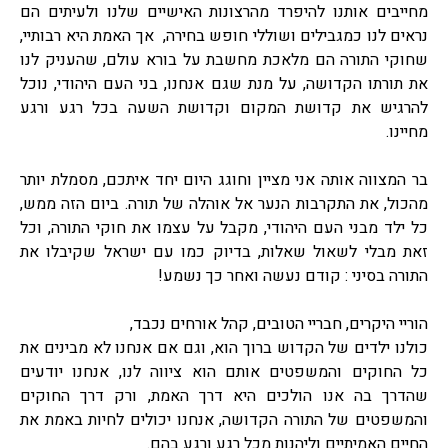
מחייבים אותנו להיפרד מהרצונות האישיים שלנו ולעיתים הם
נראים לנו כמגבילים ושוללי חופש בחירה, אך האמת היא רבותיי,
שחוקי התורה הם מלאכת מחשבת על בורא עולם, שהעניק לנו
את תורתו הקדושה, על מנת שגם אנחנו, בני העם היהודי, נוכל
להרגיש את קדושת המקום וקדושת השעה בכל רגע ורגע
מחיינו.
בר המצווה אותה אני מציין וחוגג היום יחד איתכם, מסמלת יותר
מהכול, את התקרבות הנער אל אוהלה של תורה. ביום הזה ממש,
כל ילד מבני העם היהודי, מקבל על עצמו את חוקי התורה, וכל
זאת מבלי לשאול שאלות, בדיוק כמו עם ישראל שקיבלו את
התורה בסיני : קודם נעשה ואחר כך נשמע!
הוריי היקרים, חבריי הטובים, קהל אורחים נכבד,
כולנו ילדים של הקדוש ברוך הוא, וגם אם אנחנו לא מבינים את
כל החוקים והמשפטים אותם הוא ציווה לנו, אנחנו יודעים
שהדרך בה אנו הולכים היא דרך האמת, ורק דרך החוקים
והמשפטים של התורה הקדושה, אנחנו יכולים לחיות באמת את
החיים האמיתיים וליהנות מכל רגע ורגע בהם.