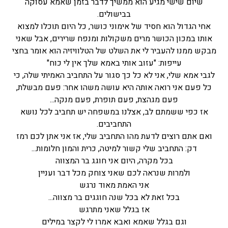
שיום שישי מגיע הוא ממשיך לדבר בזמן שאמא עסוקה
בבישולים.
אחי הגדול הוא חסיד של אימוני כושר, כל היום תוכלו למצוא
אותו במכון הכושר מרים משקולות ומנפח שרירים, אבל שאני
מבקש ממנו להעביר לי את השלט של הטלוויזיה הוא אומר בחצי
עייפות: "עזוב אותי באמא שלך אין לי כוח"
לגבי אמא שלי, אני לא כל כך סגור על התחביב האמיתי שלה, כי
כל פעם אני רואה אותה היא עושה משהו אחר: פעם מבשלת,
פעם מגהצת, פעם תופרת, פעם מנקה...
אז כפי ששמתם לב, אצלנו במשפחה יש תחביב לכל נושא
התחביבים.
ואם אתם רוצים לדעת מהו התחביב שלי, אז אני אתן לכם רמז
דק: התחביב שלי קשור למיטה, כרית והמון חלומות...
בכל מקרה, היום אני חוגג בר המצווה
ולמרות שנראה לכם שאני צוחק מכל דבר ועניין
אני האמת מאוד נרגש
בכל זאת לא בכל שנה חוגגים בר מצווה...
אז בגלל שאני מתרגש
וגם בגלל שאמא ואבא אמרו לי לקצר במילים