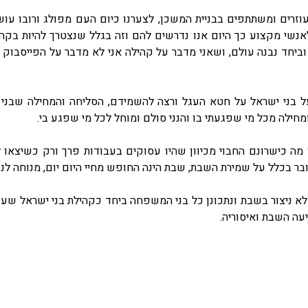
זרים ומשתתפים בבניית המשכן, לצערנו כיום העם מפולג ורובו עוש
לאנשי מקצוע כך היום אנו נדרשים להם וזה בגלל שנצטרך להיות בקה
וביחד נבנה עולם, ושאני מדבר על קהילה אני לא מדבר על הפייסבוק 
בני ישראל על חטא העגל ורצה להשמידם, הסליחה והמחילה שבני י
חילה מכל מי שפגעתי בו והנני סולם ומוחל לכל מי שפגע בי.
ה כישרונם החבוי מכיוון שהיו עסוקים בעבודות פרך ורק כשיצאו ל
ר בכלל על שמירת השבת, שבת הינה החופש מחיי היום יום, מנוחה לנפש 
ניצור בשבת ונתכונן כל בני המשפחה ביחד כקהילת בני ישראל שעשו
יעה השבת ואיסוריה.