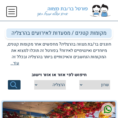
מקומות קטנים / מסעדות לאירועים בהרצליה
חוגגים בר/בת מצווה בהרצליה? מחפשים אחר מקומות קטנים,
מיוחדים ואינטימיים לאירוח? בפורטל זה תוכלו למצוא את
המקומות הנחשבים והאיכותיים ביותר בהרצליה ובכלל זה
מסעדות לאירועים בהם תוכלו להפיק אירועי בר/בת מצווה
עוֹד...
אינטימיים ומרגשים למספר מצומצם של משתתפים. כנסו
חיפוש לפי אזור או אזור וישוב
עכשיו לכל אחד מהמקומות המופיעים ברשימה וגם אתם
תוכלו להתרשם ממגוון שירותי האירוח וההפקה הממתינים לכם
בכל אחד ואחד מהם. היכנסו, התרשמו וגם אתם תוכלו לבחור
את המקום או המסעדה המועדף עליכם ביותר לאירוח.