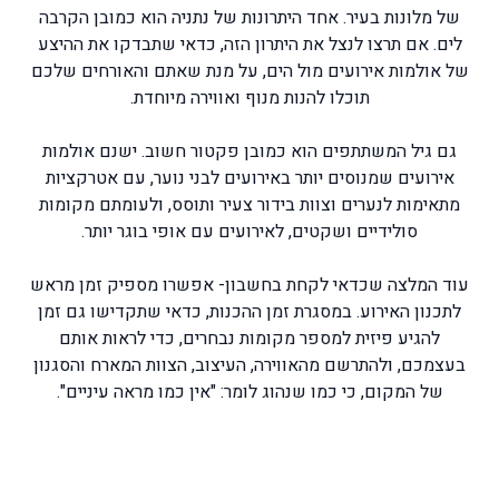
של מלונות בעיר. אחד היתרונות של נתניה הוא כמובן הקרבה
לים. אם תרצו לנצל את היתרון הזה, כדאי שתבדקו את ההיצע
של אולמות אירועים מול הים, על מנת שאתם והאורחים שלכם
תוכלו להנות מנוף ואווירה מיוחדת.
גם גיל המשתתפים הוא כמובן פקטור חשוב. ישנם אולמות
אירועים שמנוסים יותר באירועים לבני נוער, עם אטרקציות
מתאימות לנערים וצוות בידור צעיר ותוסס, ולעומתם מקומות
סולידיים ושקטים, לאירועים עם אופי בוגר יותר.
עוד המלצה שכדאי לקחת בחשבון- אפשרו מספיק זמן מראש
לתכנון האירוע. במסגרת זמן ההכנות, כדאי שתקדישו גם זמן
להגיע פיזית למספר מקומות נבחרים, כדי לראות אותם
בעצמכם, ולהתרשם מהאווירה, העיצוב, הצוות המארח והסגנון
של המקום, כי כמו שנהוג לומר: "אין כמו מראה עיניים".