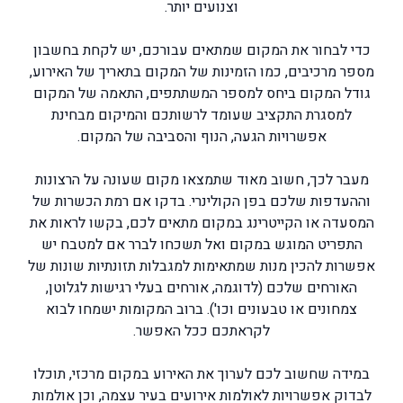
וצנועים יותר.
כדי לבחור את המקום שמתאים עבורכם, יש לקחת בחשבון
מספר מרכיבים, כמו הזמינות של המקום בתאריך של האירוע,
גודל המקום ביחס למספר המשתתפים, התאמה של המקום
למסגרת התקציב שעומד לרשותכם והמיקום מבחינת
אפשרויות הגעה, הנוף והסביבה של המקום.
מעבר לכך, חשוב מאוד שתמצאו מקום שעונה על הרצונות
וההעדפות שלכם בפן הקולינרי. בדקו אם רמת הכשרות של
המסעדה או הקייטרינג במקום מתאים לכם, בקשו לראות את
התפריט המוגש במקום ואל תשכחו לברר אם למטבח יש
אפשרות להכין מנות שמתאימות למגבלות תזונתיות שונות של
האורחים שלכם (לדוגמה, אורחים בעלי רגישות לגלוטן,
צמחונים או טבעונים וכו'). ברוב המקומות ישמחו לבוא
לקראתכם ככל האפשר.
במידה שחשוב לכם לערוך את האירוע במקום מרכזי, תוכלו
לבדוק אפשרויות לאולמות אירועים בעיר עצמה, וכן אולמות