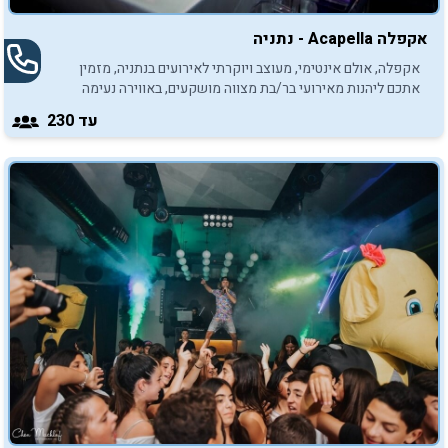
אקפלה Acapella - נתניה
אקפלה, אולם אינטימי, מעוצב ויוקרתי לאירועים בנתניה, מזמין
אתכם ליהנות מאירועי בר/בת מצווה מושקעים, באווירה נעימה
ומשפחתית, עד 230 משתתפים.
עד 230