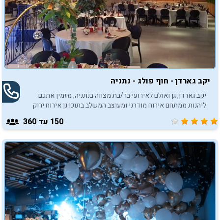
יקב גארדן - חוף פולג - נתניה
יקב גארדן, גן ואולם לאירועי בר/בת מצווה בנתניה, מזמין אתכם
ליהנות ממתחם אירוח מודרני ומעוצב המשלב בתוכו גן אירוח ירוק
ופסטורלי, החל מ- 150 איש.
150
עד 360