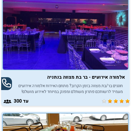
המסעדה והתפריט, שירותי מוזיקה וסאונד והאווירה הכללית
במקום. יצרנו עבורכם רשימה מרוכזת שתסייע בבחירת המקום
המושלם בשבילכם.
אלמורה אירועים - בר בת מצווה בנתניה
חוגגים בר/בת מצווה בזמן הקרוב? מתחם האירוח אלמורה אירועים
מעמיד לרשותכם פתרון משתלם ומפנק במיוחד לאירוע מושלם!
עד 300