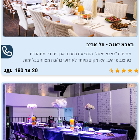
באבא יאגה - תל אביב
מסעדת "באבא יאגה", הנמצאת במבנה אבן ייחודי ומתהדרת
בעיצוב מרהיב, היא מקום מיוחד לאירועי בר/בת מצווה בכל ימות
השבוע, לרבות אירועים בשבת בבוקר, אחרי העלייה לתורה בבית
20
עד 180
הכנסת, בצהרים ובערב.