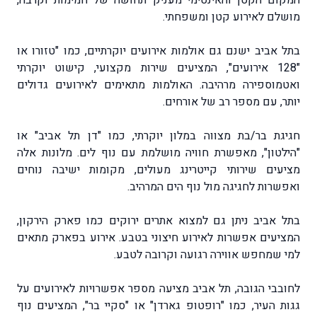
מושלם לאירוע קטן ומשפחתי.
בתל אביב ישנם גם אולמות אירועים יוקרתיים, כמו "טזורו או
"128 אירועים", המציעים שירות מקצועי, קישוט יוקרתי
ואטמוספירה מרהיבה. האולמות מתאימים לאירועים גדולים
יותר, עם מספר רב של אורחים.
חגיגת בר/בת מצווה במלון יוקרתי, כמו "דן תל אביב" או
"הילטון", מאפשרת חוויה מושלמת עם נוף לים. מלונות אלה
מציעים שירותי קייטרינג מעולים, מקומות ישיבה נוחים
ואפשרות לחגיגה מול נוף הים המרהיב.
בתל אביב ניתן גם למצוא אתרים ירוקים כמו פארק הירקון,
המציעים אפשרות לאירוע חיצוני בטבע. אירוע בפארק מתאים
למי שמחפש אווירה רגועה וקרובה לטבע.
לחובבי הגובה, תל אביב מציעה מספר אפשרויות לאירועים על
גגות העיר, כמו "רופטופ גארדן" או "סקיי בר", המציעים נוף