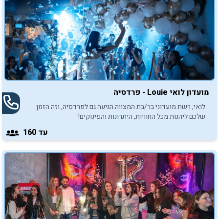
מועדון לואי Louie - פרדסיה
לואי, רשת מועדוני בר/בת המצווה הגיעה גם לפרדסיה, וזה הזמן
שלכם ליהנות מכל החוויות, היתרונות והפינוקים!
עד 160