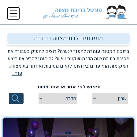
מועדונים לבת מצווה בחדרה
ביתכם הקטנה עומדת להפוך לנערה? רוצים להפיק בעבורה את
מסיבת בת המצווה הכי מושקעת שיש? זה הזמן להכיר את היצע
המקומות המיועדים בין היתר לקיום מסיבות ואירועי בת מצווה.
עוֹד...
אצלנו באתר, תוכלו למצוא רשימה מעודכנת ומקיפה של מספר
מקומות לקיום אירועי בת מצווה בעיר חדרה והסביבה. בין היתר,
חיפוש לפי אזור או אזור וישוב
תוכלו למצוא מספר מועדוני בת מצווה המאפשרים לכם ליהנות
גם ממקום מושקע ואיכותי וגם ממועדון נוער המותאם
למסיבות בת מצווה. בנוסף, כל מועדון לבת מצווה בחדרה
המופיע ברשימה שלפניכם, מעמיד לרשותכם מגוון נרחב של
שירותים המותאמים לכל אחד ואחת מכם באופן אישי. כנסו
עכשיו לרשימה שלפניכם ובחרו במועדון המועדף עליכם בו
תוכלו לקיים את מסיבת בת המצווה של השנה!