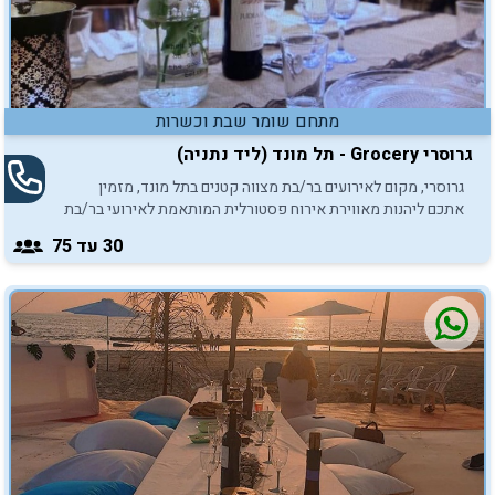
מתחם שומר שבת וכשרות
גרוסרי Grocery - תל מונד (ליד נתניה)
גרוסרי, מקום לאירועים בר/בת מצווה קטנים בתל מונד, מזמין
אתכם ליהנות מאווירת אירוח פסטורלית המותאמת לאירועי בר/בת
מצווה בחיק המשפחה.
30
עד 75