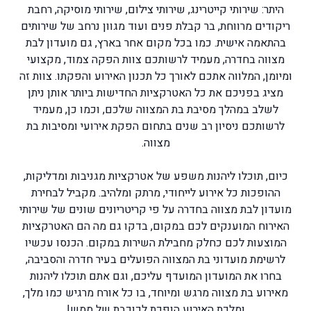
היתר: שירותי קייטרינג, שירותי צילום, שירותי מוסיקה, רחבת
ריקודים מרווחת, בר קבלת פנים ועוד מגוון נרחב של שירותים
בהתאמה אישית. כמו בכל מקום אחר בארץ, גם מועדון לבת
מצווה בחדרה, מעמיד לרשותכם צוות הפקה צמוד, מקצועי
ומיומן, המלווה אתכם לאורך כל תכנון האירוע והפקתו. צוות זה
מציג בפניכם את כל האטרקציות החדישות ביותר אותן ניתן
לשלב במהלך מסיבת בת המצווה שלכם, וכמו כן, מעמיד
לרשותכם ניסיון רב שנים בתחום הפקת אירועי ומסיבות בת
מצווה.
כיום, תוכלו ליהנות משפע של אטרקציות מגניבות ומדליקות,
ההופכות כל אירוע לייחודי, מרתק ומלהיב. מקביל לבחירת
מועדון לבת מצווה בחדרה על פי קריטריונים שונים של שירותי
האירוח המוענקים לכם במקום, בדקו גם מה הם האטרקציות
המוצעות לכם כחלק מחבילת השירות במקום. הכנסו עכשיו
לרשימת מועדוני בת המצווה הפועלים בעיר חדרה והסביבה,
בחרו את המועדון המועדף עליכם, וגם אתם תוכלו ליהנות
מאירוע בת מצווה מרגש ומיוחד, בו כל אורח מרגיש כמו מלך,
ומלכת האירוע הופכת לכוכבת של ממש!