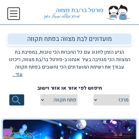
מועדונים לבת מצווה בפתח תקווה
הגיע הזמן לחגוג עם כל החברות הכי טובות, במסיבת בת
המצווה הכי מגניבה בעיר. אנחנו ב-פורטל בר/בת מצווה, ריכזנו
עבורך את רשימת המועדונים הכי נחשבים בפתח תקווה
והסביבה. זה הזמן להתרשם מהיצע המועדון המגוון, לבחור
עוֹד...
מועדון לבת מצווה בפתח תקווה, וליהנות מחגיגה שעוד לא ראו
חיפוש לפי אזור או אזור וישוב
כמותה בעיר. רשימת המועדונים הנמצאת ב-פורטל בר/בת
מצווה, מאפשרת לכם ליהנות ממידע מורחב אודות כל מועדון
ומועדון, דבר המעמיד לרשותכם את כל האפשרויות במקום
אחד. בנוסף, תוכלו להתרשם ממגוון תמונות אשר צולמו בתוך
המועדון במהלך אירוע בת מצווה שהתקיים בו. הכנסו עכשיו
לרשימת מועדונים לבת/בר מצווה בפתח תקווה, וגם אתם תוכלו
לבחור לעצמכם את המועדון הנכון לאירוח החגיגה עליה תמיד