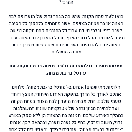
המרכז?
בואו לעיר פתח תקווה, שיש בה מבחר גדול של מועדונים לבת
מצווה או בר מצווה מצוינים, אשר מתמחים בלהפוך כל מסיבה
לערב כיפי ובלתי נשכח עבור כל החוגגים.פתח תקווה נגישה
מאוד לאורחים מכל רחבי הארץ , ובכל מועדון לבת מצווה או בר
מצווה יחכו להם מיטב השירותים והאטרקציות שצריך עבור
מסיבה מושלמת.
חיפוש מועדונים למסיבות בר/בת מצווה בפתח תקווה עם
פורטל בר בת מצווה.
חלומות מתגשמים! אנחנו ב-"פורטל בר/בת מצווה", מלווים
אתכם לאורך כל הדרך בהפקת האירוע הייחודי, הנוצץ והחד
פעמי שלכם, החל מבחירת מועדון לבת מצווה בפתח תקווה
ועד לבחירת מגוון נרחב של אטרקציות שונות המשתלבות
במהלך האירוע שלכם. חגיגות בת המצווה הן ללא ספק מאורע
גדול, חשוב ומרכזי, בחיי כל נערה ונערה, ובהתאם לכך, אנחנו
ב-"פורטל בר/בת מצווה", עומדים לצידך, ומאפשרים לכל אחת