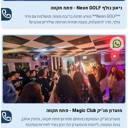
ניאון גולף Neon GOLF - פתח תקווה
**Neon GOLF** מציע חגיגת בר/בת מצווה מושלמת עם מיני
גולף, חדר להפעלות, מצגת חגיגית וארוחה שילדים אוהבים!
מועדון מג'יק Magic Club - פתח תקווה
מועדון מג'יק הממוקם במתחם ספורטן פתח תקווה, מזמין אתכן,
בנות המצווה, ליהנות מהמועדון הכי נכון בעיר לאירוח מסיבות