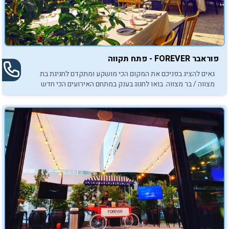
פוראבר FOREVER - פתח תקווה
גאים להציג בפניכם את המקום הכי מושקע ומתקדם לחגיגת בת
מצווה / בר מצווה. בואו לחגוג בענק במתחם האירועים הכי חדש
וייחודי פוראבר ! לאירוע של פעם בחיים, התקשרו עכשיו...