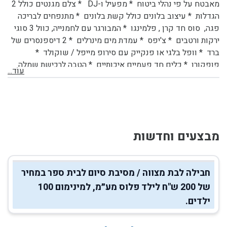
מאבטח על פי נהלי ביטוח * מפעיל ו-DJ * צלם מגנטים כולל 2
הגדלות * עיצוב בלונים כולל קשת בלונים * מתנפחים לבריכה
פגה, סוס חד קרן , פלמינגו * המבורגר עם לחמנייה, כוול 3 סוגי
ירקות ורטבים * צ'יפס * עמדת מים מינרלים * 2 דיספנסרים של
ברד * וופל בלגי או פנקייק עם סירופ מייפל / שוקולד *
פופקורן * כלים חד פעמיים איכותיים * הטבה לרכישת שמלה
עוֹד...
מבצעים וחדשות
חבילה לבת מצווה / מסיבת סיום לבית ספר במחיר
של 200 ש"ח לילד פלוס מע״מ, למינימום 100
ילדים.