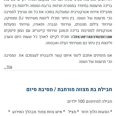
בריכה מרעננות במיוחד במסגרת חגיגות בר/בת המצווה וליהנות בין היתר
מחבילת אירוח אטרקטיבית המשלבת בתוכה את כל מה שרציך למסיבה
הכי מרעננת של השנה. בין היתר תוכלו ליהנות משירותי
DJ
ומוסיקה,
שירותי צילום מגנטים, שירותי הגברה ותאורה, שירותי הפעלות
אטרקציות למסיבות בריכה וכמובן שירותי קייטרינג עם המון פינוקים
שבני ובנות מצווה אוהבים.
את מסיבות הבריכה אצלנו תוכלו לקיים לאורך כל שעות היום והערב
וליהנות בין היתר גם משירותי הצלה ואבטחה.
אנו מזמינים אתכם ליצור איתנו קשר ולהבטיח לעצמכם את
המסיבה
הכי מרעננת של השנה.
עוֹד...
חבילת בת מצווה מורחבת / מסיבת סיום
חבילה למינימום 100 ילדים:
* הסעות הלוך חזור * מציל * איש צוות צמוד מבהלך האירוע *