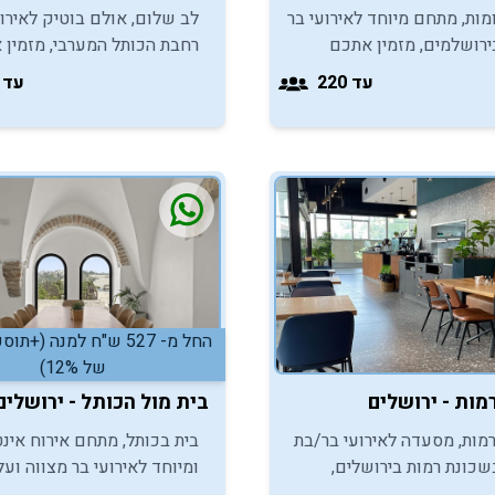
מות, מתחם מיוחד לאירועי בר
לב שלום, אולם בוטיק לאירו
ירושלמים, מזמין אתכם
רחבת הכותל המערבי, מזמין 
חוויית אירוח ירושלמית
ליהנות מחוויית אירוח קסומה
עד 220
עד 270
ולהבטיח לעצמכם אירוע
במסגרת חגיגות בר המצווה.
כח.
החל מ- 527 ש"ח למנה (+
של 12%)
בית מול הכותל - ירושלים
מות, מסעדה לאירועי בר/בת
בית בכותל, מתחם אירוח אינט
שכונת רמות בירושלים,
ומיוחד לאירועי בר מצווה ועל
גם לכם ליהנות מחדר
לתורה בכותל, מזמין אתכם לי