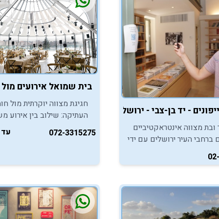
בית שמואל אירועים מול 
חגיגת מצווה יוקרתית מול חו
יד בן-צבי - ירושלים
העתיקה: שילוב בין אירוע מ
מכובד למסיבה תוססת, עם 
ר ובת מצווה אינטראקטיביים
עד 350
072-3315275
שף, טכנולוגיה מתקדמת וליוו
ם ברחבי העיר ירושלים עם ידי
מרגיע.
 טיולים שיקנו ערך מוסף
02
 ליום הכל כך חשוב הזה