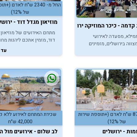
החל מ- 2340 ש"ח לאדם (
של 12%)
מוזיאון מגדל דוד - ירושל
דמה - כיכר המוזיקה ירושלים
מתחם האירועים של מוזיאון 
ילא, מסעדה לאירועי
דוד, מזמין אתכם ליהנות מחוו
צווה בירושלים, מזמינים
אירוח מושלמת במסגרת חגיגו
עד 200
ליהנות מהמקום האידיאלי
המצווה של ילדיכם.
בר/בת מצווה, באווירה
 ומיוחדת.
החל מ-877 ש"ח לאדם (+תוספת שירות
שכירת המתחם לאירוע ללא קיי
של 12%)
42,000 ש"ח
מות - ירושלים
לב שלום - אירועים מול ה