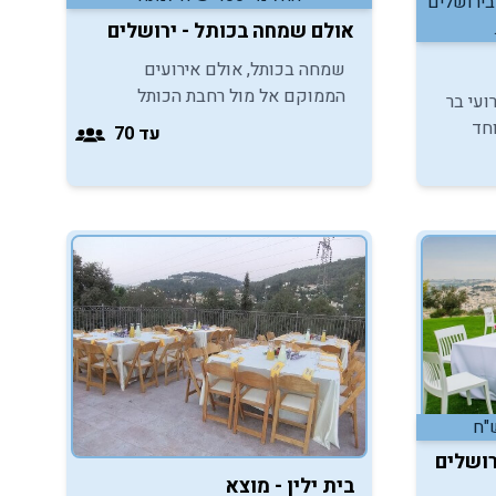
בירושלים
אולם שמחה בכותל - ירושלים
שמחה בכותל, אולם אירועים
הממוקם אל מול רחבת הכותל
ועי בר
המערבי והר הבית, מזמין אתכם
וחד
עד 70
ליהנות ממגוון רחב של פתרונות
יב,
אירוח מייד לאחר טקסי העלייה לתורה
בכותל.
רושלים
בית ילין - מוצא