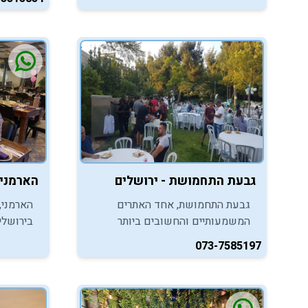
אינטימית בדרך לאירוע אותנטי, מרגש
אפשרויו
ובלתי נשכח.
או בבתי
גבעת התחמושת - ירושלים
הארמני 
גבעת התחמושת, אחד האתרים
הארמני,
המשמעותיים והחשובים ביותר
בירושלי
בתולדות מדינת ישראל, מזמין אתכם
יקרות, ל
073-7585197
ליהנות ממתחם אירועים, מורשת
מרגשת ו
ומתחם אתגרי לאירוח מסיבות ואירועי
בר/בת מצווה.