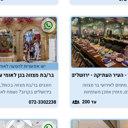
ת להפקת בת מצווה בכותל
מושלמת לאחר טקס העלייה ל
 כנסת בירושלים.
בכותל.
יש אפשרות להסעה לאור
- העיר העתיקה - ירושלים
בר/בת מצווה בגן לאומי עי
 מתחם לאירועי בר מצווה
חוגגים בר/בת מצווה בכותל,
ם, מזמין אתכן משפחות
בירושלים בקרוב? נשמח לא
יהנות מחוויית אירוח קסומה,
אתכם בעיר דוד ולהפיק לכם 
עד 200
072-3302238
מפנקת במיוחד.
חוויה בלתי נשכח!