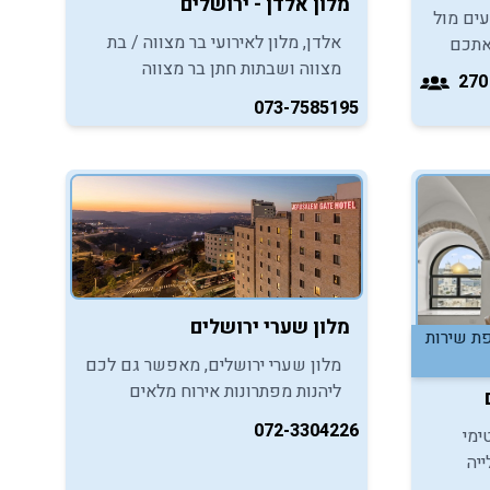
מלון אלדן - ירושלים
עים מול
אלדן, מלון לאירועי בר מצווה / בת
אתכם
מצווה ושבתות חתן בר מצווה
 ומרגשת
בירושלים, מזמין אתכם ליהנות
073-7585195
מחוויית אירוח קסומה ומרגשת.
מלון שערי ירושלים
תוספת שירות
מלון שערי ירושלים, מאפשר גם לכם
ליהנות מפתרונות אירוח מלאים
במסגרת חגיגות בר המצווה גם
072-3304226
ימי
במסגרת אירועי צהרים או ערב וגם
ייה
במסגרת אירועי שבת חתן.
הנות