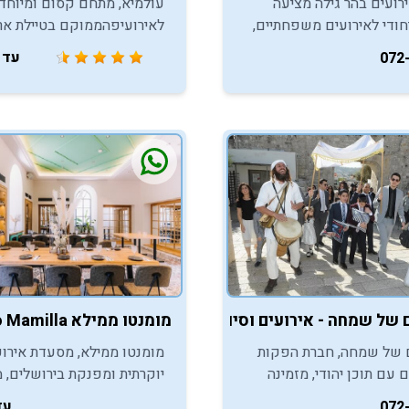
ירועים בהר גילה מציעה
עולמיא, מתחם קסום ומיוחד
חודי לאירועים משפחתיים,
לאירועיפהממוקם בטיילת אר
ר מצווה בכותל , עם נוף
הנציב בירושלים, מזמין אתכם
עד 270
072
פריט עשיר ושירות אישי.
מאירועי בר מצווה / בת מצווה
נשכחים.
 של שמחה - אירועים וסיורים בירושלים
מומנטו ממילא Momento Mamilla - ירושלים
 של שמחה, חברת הפקות
מומנטו ממילא, מסעדת אירוע
 עם תוכן יהודי, מזמינה
יוקרתית ומפנקת בירושלים, מ
הנות ממגוון רחב של
גם אתכם ליהנות מחוויית איר
עד 
072