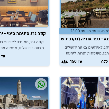
 רעש עד השעה 23:00
קפה גרג סינימה סיטי - י
א - כפר אוריה (בקרבת שער הגיא)
קפה גרג, מסעדה לאירועי בר
קב לאירועים באזור ירושלים,
מצווה בירושלים, מזמינה
תכן, משפחות יקרות, ליהנות
ליהנות מחוויית אירוח אינטימי
עד 100
המושלם לאירוח אירועי
ומיוחדת במסגרת חגיגות בר/
עד 150
072
צווה. כנסו, התרשמו וצרו
המצווה.
שר.