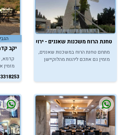
הגבלת
טחנת הרוח משכנות שאננים - ירושלים
יקב קדמ
מתחם טחנת הרוח במשכנות שאננים,
קדמא, י
מזמין גם אתכם ליהנות מהלוקיישן
מזמין א
המנצח להפקת אירועי בר מצווה
מהמקום 
באחד מהמקומות הכי מרגשים בעיר.
-3318253
בר/בת מ
איתנו ק