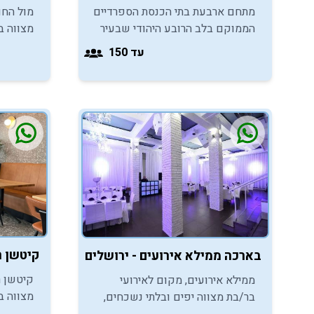
מתחם ארבעת בתי הכנסת הספרדיים
מול החו
הממוקם בלב הרובע היהודי שבעיר
מצווה ב
העתיקה בירושלים, מזמין אתכם
ליהנות מ
עד 150
לטקס עלייה לתורה חוויתי ומרגש.
במיטבה 
בלתי נש
קיטשן רמות - ירושלים
בארכה ממילא אירועים - ירושלים
קיטשן ר
ממילא אירועים, מקום לאירועי
מצווה ב
בר/בת מצווה יפים ובלתי נשכחים,
מאפשרת 
סמוך לכותל המערבי ולחומות העיר