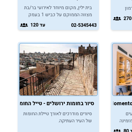
בית ילין, מקום מיוחד לאירועי בר/בת
מון
מצווה הממוקם על כביש 1 בעמק
 ליהנות
מוצא בדרך לירושלים, מזמין אתכם
 בלתי
עד 120
02-5345443
ליהנות מאירועי בר/בת מצווה
מיוחדים, מרגשים ובלתי נשכחים.
סיור בחומות ירושלים - טייל החומות
סיורים מודרכים לאורך טיילת החומות
ים
של העיר העתיקה.
זמינה
וח
80