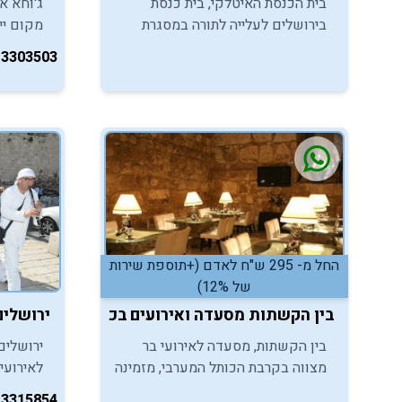
בית הכנסת האיטלקי, בית כנסת
ג'וחא א
בירושלים לעלייה לתורה במסגרת
מקום יי
חגיגות בר המצווה, מאפשר גם לכם
אירועי ב
-3303503
לקיים טקס מרגש באחד מבתי
קסום, ת
הכנסת היפים ביותר בעיר.
החל מ- 295 ש"ח לאדם (+תוספת שירות
של 12%)
בין הקשתות מסעדה ואירועים בכותל - ירושלים
ירושלים
בין הקשתות, מסעדה לאירועי בר
ירושלים
מצווה בקרבת הכותל המערבי, מזמינה
לאירועים
אתכם ליהנות מאווירת אירוח
אתכם לי
-3315854