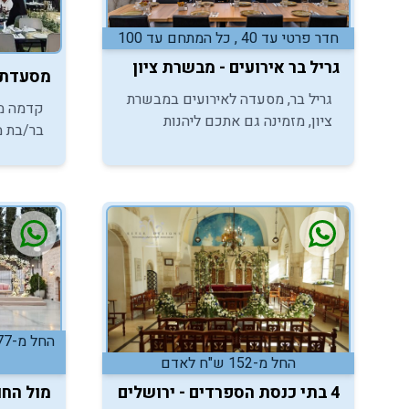
חדר פרטי עד 40 , כל המתחם עד 100
גריל בר אירועים - מבשרת ציון
מסעדת ק
גריל בר, מסעדה לאירועים במבשרת
קדמה ממ
ציון, מזמינה גם אתכם ליהנות
בר/בת מ
מאווירת אירוח אלגנטית במסגרת
אתכםכם 
אירועי בר/בת מצווה לקהל עד 100
לאירועי 
משתתפים.
אינטימית
החל מ-152 ש"ח לאדם
4 בתי כנסת הספרדים - ירושלים
מול החו