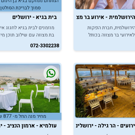
המתחם ממוקם בגיא בן הינום 
סמוך לבריכת הסולטן.
הירושלמית - אירוע בר מצווה מיוחד בכותל
בית בגיא - ירושלים
הירושלמית, חברת הפקות
מוזמנים לבית בגיא לחגוג איר
לאירועי בר מצווה בכותל
בת מצווה עם שילוב תוכן מי
ר מצווה בירושלים, מזמינה
לאירוע, מול נוף ירושלמי מרה
072-3302238
הנות מחוויה מרגשת ובלתי
בחיק הטבע
מחיר מנה החל מ- 877 ש"ח
רועים - הר גילה - ירושלים
עולמיא - ארמון הנציב - י