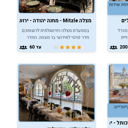
+תוספת שירות
ים
מצלה Mitzle - מחנה יהודה - ירושלים
מגדל
במסעדת מצלה הירושלמית לרשותכם
יית
חדר פרטי לאירועי בר מצווה. החדר
ת בר
יתאים לאירוע שלאחר עליה לתורה
עד 60
בכותל, ימים שני וחמישי או בשעות
הערב.
טריינג:
כותל - ירושלים