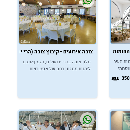
החומות - ירושלים
צובה אירועים - קיבוץ צובה (הרי ירושלים)
מות העיר
מלון צובה בהרי ירושלים, מזמיןאתכם
שפחתי
ליהנות ממגוון רחב של אפשרויות
מטבח
לאירועי בר מצווה לאחר העלייה
י אישי
לתורה בכותל, במסגרת אירועי ערב.