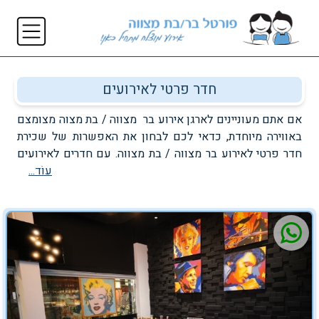
חדר פרטי לאירועים
אם אתם מעוניינים לארגן אירוע בר מצווה / בת מצוה מצומצם
באווירה מיוחדת, כדאי לכם לבחון את האפשרות של שכירת
חדר פרטי לאירוע בר מצווה / בת מצווה. עם חדרים לאירועים
עוֹד...
פרטיים תוכלו ליהנות מחגיגה אינטימית וכיפית, אך מבלי לוותר
על שירות מעולה, תפאורה מסוגננת, אוכל מצוין ושלל הפינוקים
האחרים שנלווים לחגיגה באולם גדול. בשנים האחרונות יש
יותר ויותר מסעדות עם חדר פרטי לאירועים שיאפשרו לכם
לבלות באפן פרטי ואינטימי עם המשפחה, החברים או לקיים
מפגש עסקי שקט. בדף זה תוכלו למצוא את מיטב המסעדות
בארץ שמציעות לאורחים חדר פרטי ונפרד. אירוע פרטי בחדר
לאירועים? תבואו קטנים – תצאו גדולים!