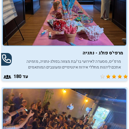
מרפי'ס פולג - נתניה
מרפ'יס, מסעדה לאירועי בר/בת מצווה בפולג-נתניה, מזמינה
אתכם ליהנות מחללי אירוח אינטימיים ומעוצבים המותאמים
להפקת אירועי בר/בת מצווה באווירה קצת אחרת.
עד 180