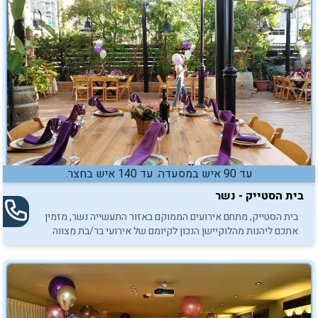
עד 90 איש במסעדה. עד 140 איש בחצר.
בית הסטייק - נשר
בית הסטייק, מתחם אירועים הממוקם באזור התעשייה נשר, מזמין
אתכם ליהנות מהלוקיישן הנכון לקיומם של אירועי בר/בת מצווה
אינטימיים באווירה משפחתית ומיוחדת.