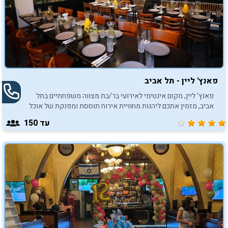
פאנץ' ליין - תל אביב
פאנץ' ליין, מקום אינטימי לאירועי בר/בת מצווה משפחתיים בתל
אביב, מזמין אתכם ליהנות מחוויית אירוח תוססת ומפנקת של אוכל
טוב ומוסיקה טובה.
עד 150