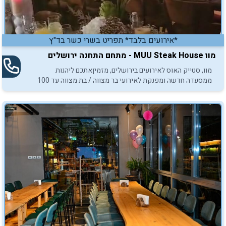
*אירועים בלבד* תפריט בשרי כשר בד"ץ
מוו MUU Steak House - מתחם התחנה ירושלים
מוו, סטייק האוס לאירועים בירושלים, מזמיןאתכם ליהנות
ממסעדה חדשה ומפנקת לאירועי בר מצווה / בת מצווה עד 100
איש.