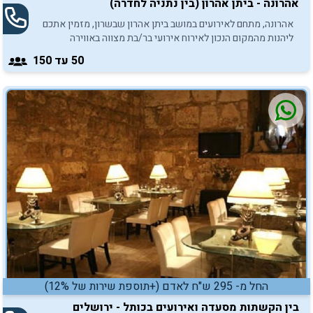
אהרונה - ביתן אהרון (בין נתניה לחדרה)
אהרונה, מתחם לאירועים במושב ביתן אהרון שבשרון, מזמין אתכם
ליהנות מהמקום הנכון לאירוח אירועי בר/בת מצווה באווירה
אינטימית, כפרית ומפנקת.
50
עד 150
החל מ- 295 ש"ח לאדם (+תוספת שירות של 12%)
בין הקשתות מסעדה ואירועים בכותל - ירושלים