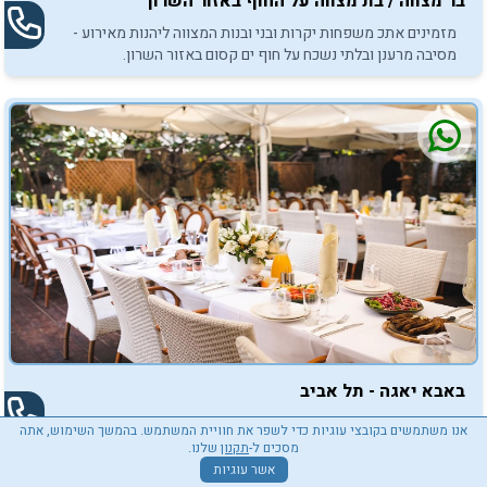
בר מצווה / בת מצווה על החוף באזור השרון
מזמינים אתכ משפחות יקרות ובני ובנות המצווה ליהנות מאירוע -
מסיבה מרענן ובלתי נשכח על חוף ים קסום באזור השרון.
באבא יאגה - תל אביב
מסעדת "באבא יאגה", הנמצאת במבנה אבן ייחודי ומתהדרת
אנו משתמשים בקובצי עוגיות כדי לשפר את חוויית המשתמש. בהמשך השימוש, אתה
בעיצוב מרהיב, היא מקום מיוחד לאירועי בר/בת מצווה בכל ימות
מסכים ל-
תקנון
שלנו.
השבוע, לרבות אירועים בשבת בבוקר, אחרי העלייה לתורה בבית
אשר עוגיות
20
עד 180