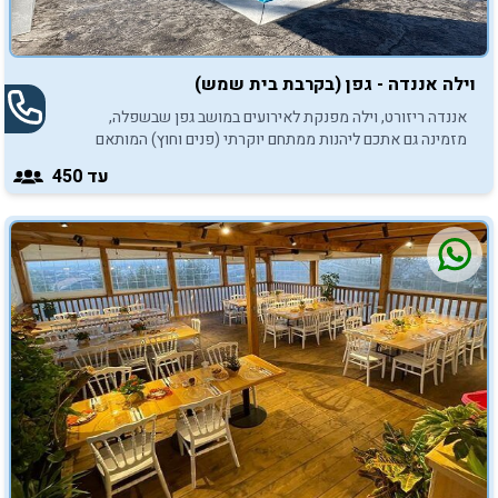
וילה אננדה - גפן (בקרבת בית שמש)
אננדה ריזורט, וילה מפנקת לאירועים במושב גפן שבשפלה,
מזמינה גם אתכם ליהנות ממתחם יוקרתי (פנים וחוץ) המותאם
לאירועי בר/בת מצווה.
עד 450