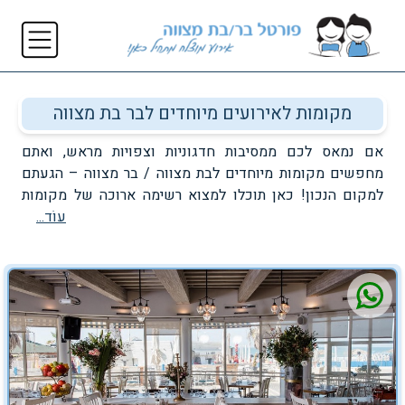
מקומות לאירועים מיוחדים לבר בת מצווה
אם נמאס לכם ממסיבות חדגוניות וצפויות מראש, ואתם
מחפשים מקומות מיוחדים לבת מצווה / בר מצווה – הגעתם
למקום הנכון! כאן תוכלו למצוא רשימה ארוכה של מקומות
עוֹד...
מיוחדים לאירועים בכל רחבי הארץ, כולל מקומות לאירועים
בטבע, כך שסוף סוף תוכלו לארגן את אירוע החלומות שלכם
ולא פחות חשוב של הילדים שלכם. בשביל הפקת בת מצווה
במקום מיוחד, בטבע או כל אירוע מיוחד אחר פשוט – חפשו
ותחגגו! אולי בת מצווה בטבע? מסיבות ואירועי בר מצווה הפכו
בשנים האחרונות לסוג של תחרות בין בני נוער. מאוד פשוט
לבחור לערוך את האירוע באולם או גן יוקרתיים, אך לאלו
מחפשים משהו קצת שונה או אפילו עם ערך מוסף, כדאי להם
לשקול לערוך בר מצווה או בת מצווה מיוחדת בטבע. דוגמה