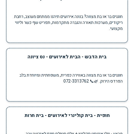
חוגגים בר או בת מצווה? בנונה אירועים תיהנו ממתחם מעוצב, רחבת
ריקודים, מערכות תאורה והגברה מתקדמות, תפריט שף כשר וליווי
מקצועי.
בית הדבש - הבית לאירועים - נס ציונה
חוגגים בר או בת מצווה באווירה כפרית, משפחתית ומיוחדת בלב
הפרדס הירוק. 🌿📞 072-3313762
חופית - בית קולינרי לאירועים - בית חרות
מבצע - יולי אוגוסט תקליטן + צלם סטילס חינם לאירועי ערב