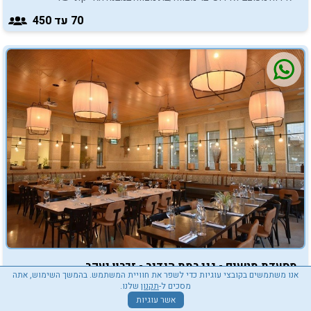
הקוליסאום.
70
עד 450
מסעדת מטעים - גני רמת הנדיב - זכרון יעקב
אנו משתמשים בקובצי עוגיות כדי לשפר את חוויית המשתמש. בהמשך השימוש, אתה
מטעים, מקום מיוחד לאירועים בשמורת הטבע רמת הנשיא - זיכרון
מסכים ל-
תקנון
שלנו.
יעקב, מזמין אתכם ליהנות מהמקום הכי טוב לאירועי בר/בת מצווה
אשר עוגיות