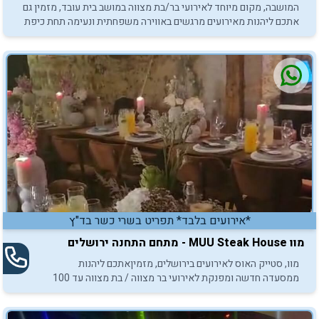
המושבה, מקום מיוחד לאירועי בר/בת מצווה במושב בית עובד, מזמין גם
אתכם ליהנות מאירועים מרגשים באווירה משפחתית ונעימה תחת כיפת
השמיים.
*אירועים בלבד* תפריט בשרי כשר בד"ץ
מוו MUU Steak House - מתחם התחנה ירושלים
מוו, סטייק האוס לאירועים בירושלים, מזמיןאתכם ליהנות
ממסעדה חדשה ומפנקת לאירועי בר מצווה / בת מצווה עד 100
איש.