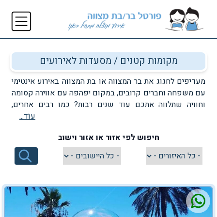
מקומות קטנים / מסעדות לאירועים
מעדיפים לחגוג את בר המצווה או בת המצווה באירוע אינטימי
עם משפחה וחברים קרובים, במקום יפהפה עם אווירה קסומה
וחוויה שתלווה אתכם עוד שנים רבות? כמו רבים אחרים,
עוֹד...
מיציתם נכון לעכשיו את אולמות האירועים הגדולים והפקות
הענק ואתם רוצים להתפנק במסיבה קטנה, מדויקת ומיוחדת
חיפוש לפי אזור או אזור וישוב
יותר? בדיוק עבורכם יצרנו רשימה של מקומות קטנים לאירועי
בר בת מצווה ברחבי הארץ, שמתאימים לחגיגות מיוחדות
ואיכותיות במיוחד, עם מספר מצומצם של משתתפים. ממלונות
בוטיק ועד מתחמי קונספט מקוריים – בכל הנוגע ליום
המאושר של יקירתכם או יקירכם, השמים הם הגבול. בחרו את
המקום המתאים לכם ביותר מתוך הרשימה ותוכלו ליצור
בעצמכם את אירוע בת או בר המצווה המושלם. כי יש רגעים