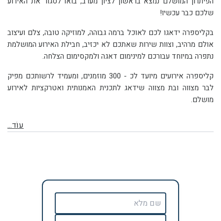
הפיתרון המושלם נמצא בראשון לציון מערב, בואו לסגור את האירוע
שלכם כבר עכשיו!
בקליספרה ידאגו לכם לאוכל ברמה גבוהה, למוזיקה טובה, צלם ועיצוב
אולם מרהיב, וצוות שירות שאתכם לא יכזיב, חבילת האירוע המושלמת
נתפרה במיוחד עבורכם למינימום דאגה ולמקסימום הצלחה.
קליספרה אירועים מיועד לכ - 300 מוזמנים, ומעמיד לרשותכם מפיק
לבר מצווה ובת מצווה שידאג לתכנית האמנותית ואטרקציות לאירוע
מושלם.
עוֹד...