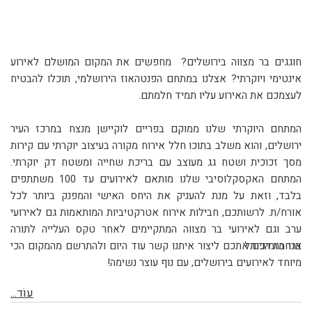
חוגגים בר מצווה בירושלים?
מחפשים את המקום המושלם לאירוע
אינטימי ויוקרתי? אצלנו במתחם הפנטהאוז הירושלמי, תוכלו להבטיח
לעצמכם את האירוע עליו תמיד חלמתם.
המתחם היוקרתי שלנו ממוקם בפריים לוקיישן מנצח במרכז העיר
ירושלים, והוא משלב בתוכו חלל אירוח מקורה בעיצוב יוקרתי עם קירות
מסך זכוכית ושטח גג מעוצב עם בריכת שחייה ומשטח דק יוקרתי.
המתחם האקסקלוסיבי שלנו מותאם לאירועים עד 100 משתתפים
בלבד, וזאת על מנת להעניק את היחס האישי והמפנק ביותר לכל
אורח/ת. לרשותכם, חבילות אירוח אטרקטיביות המותאמות גם לאירועי
ערב וגם לאירועי בר מצווה המתקיימים לאחר טקס העלייה לתורה
ברחבת הכותל.
אנו מזמינים אתכם ליצור איתנו קשר עוד היום ולהתרשם מהמקום הכי
מיוחד לאירועים בירושלים, עם נוף עוצר נשימה!
עוֹד...