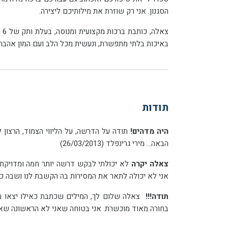
הסגנון. אני רק שוזרת את מילותיכם ליצירה.
באיכות בלתי מתפשרת, ונעשית מכל הלב ועם המון אהבה.
תודות
היה מדהים!
הבאה... מירי גרינפלד (26/03/2013)
צאלה יקרה
אני לא יכולה לתאר את המסירות בה הקשבת לנו ושבה כתבת את הדרשה, ואת הליווי הצמוד והחם לאורך כל הדרך. תודה גדולה! שפע בר
תודה!!!
בחורה מאוד מוכשרת. אני בטוחה שאני לא הראשונה שאומרת לך. כל הכבוד לך! נשתמע שוב בשמחות. בהצלחה בהמשך! מוני