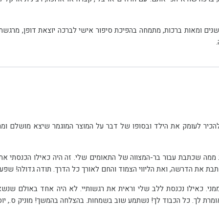
צאלה, כותבת ברכות 
כות והצלחה! אורלי, אמא של ניר ורון. (27/03/11)
ק ס., יוסטון. (01/02/09)