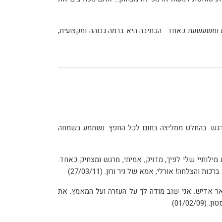
מקצועית ומנוסה, בעלת ותק של 6 שנים ומאות ברכות, מתמחה בהפיכת סיפור אישי לברכה יוצאת דופן, מרגשת ומשעשעת כאחד. הכתיבה היא ברמה גבוהה ומקצועית,
תודה על הדרשה, על הליווי הצמוד, הרצון להכיר לעומק את הילד ובסופו של דבר על המוצר המוגמר שיצא מושלם ומרגש. בהחלט ממליצה בחום לכל החפץ. נשתמע בשמחה
לא יכולתי לבקש דרשה יותר חמה ומדויקת ממה שכתבת עבור בר-המצווה של התאומים שלי. זה היה כאילו הכנסתי את מילותיי שלי לפיך, מדויק, אמיתי, מרגש ומצחיק כאחד.
צאלה שלום לך, המילים שכתבת כאילו יצאו ממני. כאילו נכנסת ללב שלי וראית את רגשותיי. לא היה אחד באולם שנשאר אדיש. אני שוב מודה לך על העזרה ועל המאמץ. את