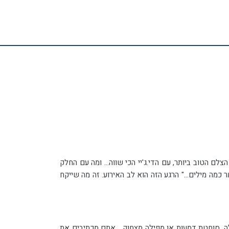
רב. האירוע שאותו תכננתם בקפידה, דאגתם לכל פרט, בחרתם במקום המושלם, עם הקייטרינג הכי משובח, סגרתם עם הצלם הטוב ביותר, עם הדי.ג'יי הכי שווה... ומה עם החלק
האומנותי? מה עם ברכה לכוכב הערב??? הרגע שבו נתפסת הבמה, נלקח המיקרופון ונשמע קול רועם באולם: "ערב טוב, אני רוצה לומר כמה מילים..." הרגע הזה הוא לב האירוע. זה מה שייקח
פורכם ואכתוב גם עבורכם ברכה מדהימה, ברכה שהיא הכי אתם! עם חרוזים או בלי, קצרה או ארוכה, רצינית או קלילה, סוחטת דמעות או מפילה מצחוק... אתם מכתיבים את