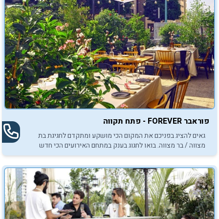
פוראבר FOREVER - פתח תקווה
גאים להציג בפניכם את המקום הכי מושקע ומתקדם לחגיגת בת
מצווה / בר מצווה. בואו לחגוג בענק במתחם האירועים הכי חדש
וייחודי פוראבר ! לאירוע של פעם בחיים, התקשרו עכשיו...