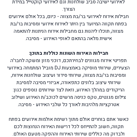
לאירועי ישיבה סביב שולחנות וגם לאירועי קוקטייל במידת
הצורך.
חבילות אירוח לאירועי בר/בת מצווה - כיום, בכל
אולם אירועים
בפתח תקווה
המיועד בין היתר לאירוח אירועי ומסיבות בר/בת
מצווה, תוכלו ליהנות גם מחבילות אירוח הניתנות להתאמה
אישית מלאה בהתאם לאופי האירוע - מסיבה.
חבילות האירוח השונות כוללות בתוכן:
תפריטי אירוח מגוונים לבחירתכם, דוכני מזון ומשקה לחבר'ה
הצעירים, שירותי מוסיקה באמצעות DJ מוביל המתמחה באירועי
ומסיבות בר/בת מצווה, שירותי סידור ועיצוב שולחנות אירוח,
שירותי עיצוב בלונים כתפאורה, אביזרי מסיבה למסיבת
הריקודים במהלך האירוע, וזאת לצד שירותים נוספים כגון:
צילום מגנטים, טקס כניסה מרשים לכוכב/ת האירוע ושילוב
אטרקציות מלהיבות לאורך כל שלבי האירוע - מסיבה.
כאשר אתם בוחרים אולם מתוך רשימת אולמות אירועים בפתח
תקווה, חשוב להתייחס לכל דרישות האירוח הנחוצות לכם
ולבדוק מה כוללים שירותי האירוח וההפקה מטעם האולם.