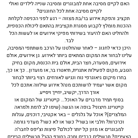
האם לקיים מסיבה אחת למבוגרים ומסיבה שנייה לילדים ואולי
לקיים מסיבה אחת לכל החוגגים?
תקציב והפקת אירוע בר/בת מצווה – רגע לפני הכניסה לקלחת
ההכנות מומלץ לקבוע מסגרת תקציבית בהתאם ליכולת הכספית,
ולהחליט האם להיעזר בשירותי מפיקי אירועים או לעשות הכל
לבד.
היכן כדאי לחגוג – לאחר שהחלטנו על הרכב משתתפי המסיבה,
עלינו לבחור את המקום המתאים ביותר לאירוע. גן אירועים, אולם
אירועים, מסעדה, חצר הבית, אולם בית הכנסת, מקום בחיק
הטבע, מקום לפעילות אתגרית, תיאטרו בר, או מועדון... כך או כך,
בחרו מיקום גיאוגרפי נוח ונגיש לאורחים. רצוי ביותר לבחור
מקום אשר יעמיד לרשותכם מנהל אירוע שילווה אתכם לכל
אורך הדרך, יקשיב, יחייך ויסייע.
בסוף תמיד מדברים על האוכל.... קייטרינג של המקום או
קייטרינג חיצוני? בופה או הגשה (שימו לב לרמת ולמראה
המלצרים)? אוכל על גלגלים – באר אקטיבי, דוכנים, עגלות
וכרכרות? חלבי או בשרי? כשר או לא כשר? מעדני גורמה
למבוגרים או מזון קל יותר לכולם? פיצות וצ'יפס לחבר'ה
הצעירים? תבשילים כבדים ומרק בחורף הקר? תבשילים קרירים