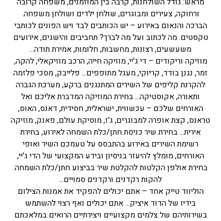
מראש: גודל השולחנות, קרבה בין המוזמנים, משפחה קרובה
ורחוקה, צעירים ומבוגרים, שולחן ילדים ושולחן משפחה.
הברכה והנאום באירוע – יש הכותבים לבד ויש הפונים לכותבי
טקסטים. מה לכתוב ועל מה לברך? תחביבים והישגים, אירועים
משעשעים, רצונות, מחשבות, חלומות, אמירת תודה...
מוזיקה וריקודים – די ג'יי, מוזיקה חייה, הרכב מוזיקאלי, להקה,
זמר, נגנן בודד, קריוקי, מעגל מתופפים... פלייבק, מסכי פלזמה
להקרנת קליפים של השירים המתנגנים ברקע, מערכת הגברה
ותאורה, אקוסטיקה... בחירת המוזיקה המדברת אליכם ואל
האורחים שלכם – עכשווית, ישראלית, חסידית, דאנס, האוס,
טראנס, קצת אופרה למבוגרים, ג'ז, מוסיקת עולם, פאנק, מוזיקה
אירית... בחירת שיר כניסת חתן/כלת השמחה לאירוע, בחירת
רשימת השירים באירוע בהתבסס על טעמכם השיר ואופי
האורחים, מומלץ להיעזר בניסיון ובידע המקצועי של הדי ג'יי,
בחירת אולפן הקלטות להקלטת שיר בביצוע חתן/כלת השמחה.
להקות רקדנים ורקדנים סמויים...
הוליווד טייק אחד – אתם יכולים להפקיד את אמנות הצילום
בידיו של הדוד איציק... אתם יכולים ואף רצוי להשתמש
בשירותיהם של צלמים מקצועיים ויצירתיים הרואים במלאכתם