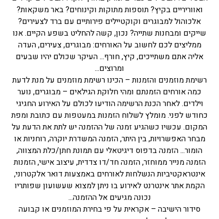
ואווריריים בקיץ? תוספות מתוקות וקינוחים? באר משקאות?
אלכוהול למבוגרים וקוקטיילים פירותיים עם ברד לצעירים?
שייקים ומבחנות שתייה? נכון, קשה להחליט בשפע הקיים. אנו
ממליצים לכם לחשוב על האורחים: מבוגרים, צעירים, העדה
אליה אתם משתייכים, קיץ, חורף... העיקר שכולם יהיו שבעים
ומרוצים...
רשימת מוזמנים והזמנות – הכינו רשימת מוזמנים על מנת לדעת
כמה אורחים הזמנתם ומהי חלוקת הגילאים – מבוגרים, נוער
וילדים. לאחר הכנת הרשימה הודיעו לכולם על האירוע החגיגי
כחודש לפני. מומלץ לשלוח הזמנות במעטפות עם כתובת ומפת
המקום. עכשיו כשהגיע זמנה של ההזמנה יש לתת את הדעת על
מבחר האפשרויות, בין היתר, הזמנה המשדרת יוקרה, רוחניות או
הומור... הזמנה בדפוס דיגיטאלי עם תמונת חתן/כלת המצווה,
הזמנה מנייר ממוחזר, הזמנה חד/דו צדדית, עיצוב אישי, הזמנות
אינטראקטיביות הנשלחות לאורחים באמצעות דואר אלקטרוני,
הקמת אתר אינטרנט לאירוע בו ניתן למצוא שעשועון שפותריו
נכונה מגיעים אל ההזמנה...
סידור הישיבה – אקראית על פי בחירת המוזמנים או קבועה