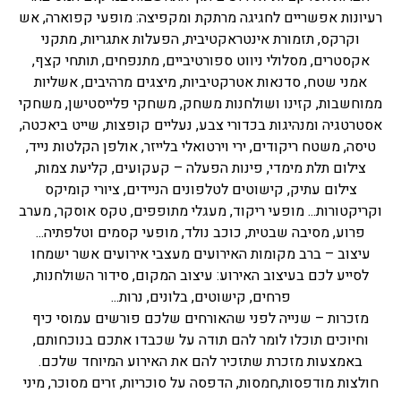
רעיונות אפשריים לחגיגה מרתקת ומקפיצה: מופעי קפוארה, אש
וקרקס, תזמורת אינטראקטיבית, הפעלות אתגריות, מתקני
אקסטרים, מסלולי ניווט ספורטיביים, מתנפחים, תותחי קצף,
אמני שטח, סדנאות אטרקטיביות, מיצגים מרהיבים, אשליות
ממוחשבות, קזינו ושולחנות משחק, משחקי פלייסטישן, משחקי
אסטרטגיה ומנהיגות בכדורי צבע, נעליים קופצות, שייט ביאכטה,
טיסה, משטח ריקודים, ירי וירטואלי בלייזר, אולפן הקלטות נייד,
צילום תלת מימדי, פינות הפעלה – קעקועים, קליעת צמות,
צילום עתיק, קישוטים לטלפונים הניידים, ציורי קומיקס
וקריקטורות... מופעי ריקוד, מעגלי מתופפים, טקס אוסקר, מערב
פרוע, מסיבה שבטית, כוכב נולד, מופעי קסמים וטלפתיה...
עיצוב – ברב מקומות האירועים מעצבי אירועים אשר ישמחו
לסייע לכם בעיצוב האירוע: עיצוב המקום, סידור השולחנות,
פרחים, קישוטים, בלונים, נרות...
מזכרות – שנייה לפני שהאורחים שלכם פורשים עמוסי כיף
וחיוכים תוכלו לומר להם תודה על שכבדו אתכם בנוכחותם,
באמצעות מזכרת שתזכיר להם את האירוע המיוחד שלכם.
חולצות מודפסות,חמסות, הדפסה על סוכריות, זרים מסוכר, מיני