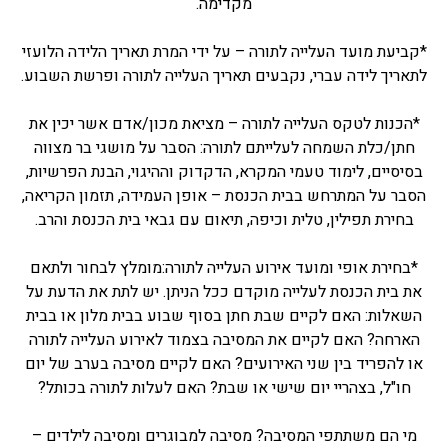
מקדימה.
*קביעת מועד העלייה לתורה – על ידי המרת תאריך הלידה הלועזי
לתאריך לידה עברי, נקבעים תאריך העלייה לתורה ופרשת השבוע.
*הכנות לטקס העלייה לתורה – מציאת מכון/אדם אשר יכין את
חתן/כלת השמחה לעלייתם לתורה: הסבר על מושגי בר מצווה
בסיסיים, לימוד טעמי המקרא, הדקדוק וההיגוי, הבנת הפרשיות,
הסבר על המתרחש בבית הכנסת – אופן העמידה, תזמון הקריאה,
בחירת תפילין, טלית וכיפה, תיאום עם גבאי בית הכנסת והרב.
*בחירת אופי ומועד אירוע העלייה לתורה:מומלץ לבחור ולתאם
את בית הכנסת לעלייה מוקדם ככל הניתן. יש לתת את הדעת על
השאלות: האם לקיים שבת חתן בסוף שבוע בבית מלון או בבית
הארחה? האם לקיים את המסיבה בצמוד לאירוע העלייה לתורה
או להפריד בין שני האירועים? האם לקיים מסיבה בערב של יום
חו"ל, בצהריי יום שישי או שבת? האם לעלות לתורה בכותל?
מי הם משתתפי המסיבה? מסיבה למבוגרים ומסיבה לילדים –