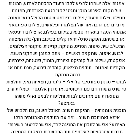
אמנות. אלה ישמחו להציע לכם: תיעוד ההכנות לאירוע, תמונות
של מקום האירוע מוכן וחגיגי לפני הגעת האורחים, תמונות
סטילס, צילום תיעודי, צילום בפורמט שטוח הכולל תנאי תאורה
מרביים עם הרבה אור של מצלמות ופלאשים, צילום ספונטאני
אמנותי הנעזר בתאורה טבעית, צילום בפילם, או צילום דיגיטאלי
או בשניהם. הפקת סרט/וידאו קליפ בכיכוב חתן/כלת המצווה
המשלב שיר, סיפור, תסריט, מוזיקה, קריינות, מיקומי הצילומים,
לבוש, איפור, שחקנים ראשיים – אתם כמובן ושחקני משנה,
אפקטים, שילוב של קומיקס וציורים, הומור, פנטזיות, יצירתיות,
מקוריות ואמנות... תוכנית מציאות, קומדיה פרועה, סרט מתח או
דרמה מרתקת...
לבוש – סגנון ספורטיבי קז'ואלי – גי'נסים, חצאיות מיני, וחולצות
טי שרט משודרגים עם קישוטים, או סגנון אלגנטי - שמלות ערב
מפוארות עם מחוכים לבנות וחליפות לבנים ואולי משהו
באמצע?
תוכנית אומנותית – המיקום חשוב, האוכל חשוב, גם הלבוש של
אימא ואחותכם חשוב... ומה עם התוכנית האמנותית מרכז
האירוע? אפשר לתכנן את החגיגה לבד, אפשר להיעזר בשירותי
חברות אטרקציות לאירועים תוך התחשבות במיקום המסיבה.